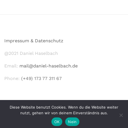
Impressum & Datenschutz
@2021 Daniel Haselbach
Email:
mail@daniel-haselbach.de
Phone:
(+49) 173 77 311 67
Diese Website benutzt Cookies. Wenn du die Website weiter
nutzt, gehen wir von deinem Einverständnis aus.
STOLZ PRÄSENTIERT VON WORDPRESS
|
THEME:
AIRI
VON
OK
Nein
ATHEMES.