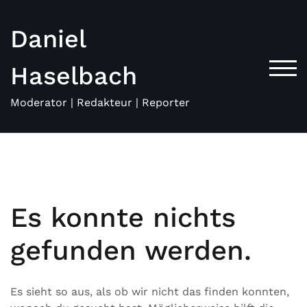
Zum
Inhalt
Daniel
springen
Haselbach
TOG
Moderator | Redakteur | Reporter
Es konnte nichts
gefunden werden.
Es sieht so aus, als ob wir nicht das finden konnten,